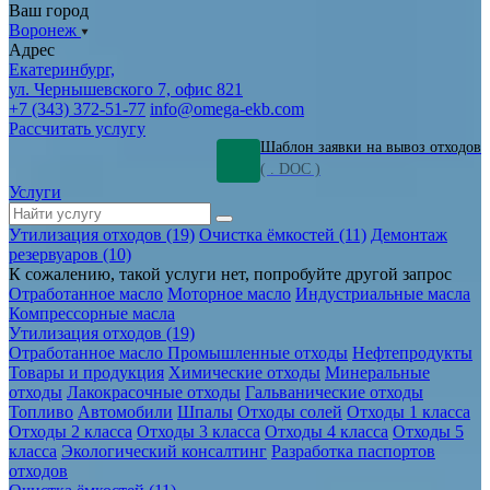
Ваш город
Воронеж
Адрес
Екатеринбург,
ул. Чернышевского 7, офис 821
+7 (343) 372-51-77
info@omega-ekb.com
Рассчитать услугу
Шаблон заявки на вывоз отходов
( . DOC )
Услуги
Утилизация отходов (19)
Очистка ёмкостей (11)
Демонтаж
резервуаров (10)
К сожалению, такой услуги нет, попробуйте другой запрос
Отработанное масло
Моторное масло
Индустриальные масла
Компрессорные масла
Утилизация отходов (19)
Отработанное масло
Промышленные отходы
Нефтепродукты
Товары и продукция
Химические отходы
Минеральные
отходы
Лакокрасочные отходы
Гальванические отходы
Топливо
Автомобили
Шпалы
Отходы солей
Отходы 1 класса
Отходы 2 класса
Отходы 3 класса
Отходы 4 класса
Отходы 5
класса
Экологический консалтинг
Разработка паспортов
отходов