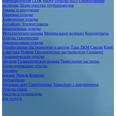
нефтепродуктов
СОЖ
Мазут
Отходы НПЗ
Отработанные
растворы
Шлам очистки трубопроводов
Товары и продукция
Пищевые отходы
Химические отходы
Антифриз
Этиленгликоль
Минеральные отходы
Металлические шламы
Минеральное волокно
Концентраты
Отходы газоочистки
Лакокрасочные отходы
Отработанные растворители и ацетон
Тара ЛКМ
Смолы
Клей
и мастика
Нефрас
Органические растворители
Сольвент
Гальванические отходы
Щелочи
Гальванические шламы
Травильные растворы
Хромсодержащие отходы
Топливо
Бензин
Дизель
Керосин
Автомобили
Грузовые авто
Спецтехника
Транспорт с предприятия
Отходы солей
Оксиды и гидроксиды
Все услуги