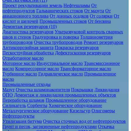
Очистка ёмкостей (11)
Проект рекультивации земель
Нефтешламы
От
нефтепродуктов
Гальванических стоков
От мазута
От
авиационного топлива
От донных осадков
От солярки
От
кислот и щелочей
Промышленных стоков
От бензина
Демонтаж резервуаров (10)
Диагностика резервуаров
Ультразвуковой контроль сварных
швов и стенок
Градуировка и поверка
Толщинометрия
трубопроводов
Очистка трубопроводов
Ремонт резервуаров
Антикоррозийная защита
Покраска резервуаров
Пескоструйная обработка
Дефектоскопия резервуаров
Отработанное масло
Моторное масло
Индустриальное масло
Трансмиссионное
масло
Компрессорное масло
Трансформаторное масло
Турбинное масло
Гидравлическое масло
Промышленное
масло
Промышленные отходы
Мазут
Очистка шламонакопителя
Покрышки
Ликвидация
ОПО
Демонтаж и ликвидация промышленных объектов
Переработка шламов
Промышленное оборудование
Силикагель
Сорбенты
Химическое оборудование
Металлургическое оборудование
Кизельгур
Олигомеры
Нефтепродукты
Утилизация битума
Очистка сточных вод от нефтепродуктов
Грунт и песок, загрязненные нефтепродуктами
Откачка