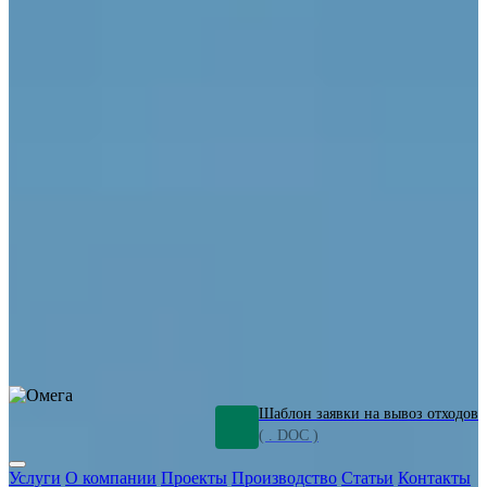
ОПО
Демонтаж и ликвидация промышленных объектов
Переработка шламов
Промышленное оборудование
Силикагель
Сорбенты
Химическое оборудование
Металлургическое оборудование
Кизельгур
Олигомеры
Утилизация битума
Очистка сточных вод от нефтепродуктов
Грунт и песок, загрязненные нефтепродуктами
Откачка
нефтепродуктов
СОЖ
Мазут
Отходы НПЗ
Отработанные
растворы
Шлам очистки трубопроводов
Пищевые отходы
Антифриз
Этиленгликоль
Металлические шламы
Минеральное волокно
Концентраты
Отходы газоочистки
Отработанные растворители и ацетон
Тара ЛКМ
Смолы
Клей
и мастика
Нефрас
Органические растворители
Сольвент
Щелочи
Гальванические шламы
Травильные растворы
Хромсодержащие отходы
Бензин
Дизель
Керосин
Грузовые авто
Спецтехника
Транспорт с предприятия
Оксиды и гидроксиды
Все услуги
Шаблон заявки на вывоз отходов
( . DOC )
Услуги
О компании
Проекты
Производство
Статьи
Контакты