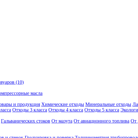
вуаров (10)
омпрессорные масла
овары и продукция
Химические отходы
Минеральные отходы
Ла
ласса
Отходы 3 класса
Отходы 4 класса
Отходы 5 класса
Экологи
Гальванических стоков
От мазута
От авиационного топлива
От 
ов и стенок
Градуировка и поверка
Толщинометрия трубопровод