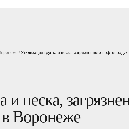
 Воронеже
/
Утилизация грунта и песка, загрязненного нефтепродук
 и песка, загрязне
 в Воронеже