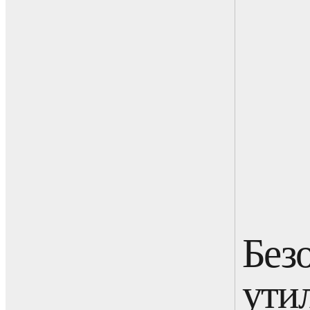
Без
ути