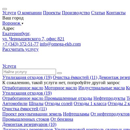
Услуги
О компании
Проекты
Производство
Статьи
Контакты
Ваш город
Воронеж
Адрес
Екатеринбург,
ул. Чернышевского 7, офис 821
+7 (343) 372-51-77
info@omega-ekb.com
Рассчитать услугу
Услуги
Утилизация отходов (19)
Очистка ёмкостей (11)
Демонтаж резер
К сожалению, такой услуги нет, попробуйте другой запрос
Отработанное масло
Моторное масло
Индустриальные масла
К
Утилизация отходов (19)
Отработанное масло
Промышленные отходы
Нефтепродукты
Т
Автомобили
Шпалы
Отходы солей
Отходы 1 класса
Отходы 2 к
Очистка ёмкостей (11)
Проект рекультивации земель
Нефтешламы
От нефтепродуктов
Промышленных стоков
От бензина
Демонтаж резервуаров (10)
Диагностика резервуаров
Ультразвуковой контроль сварных шв