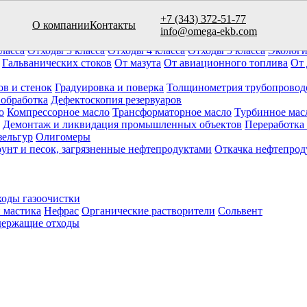
+7 (343) 372-51-77
О компании
Контакты
вуаров (10)
info@omega-ekb.com
овары и продукция
Химические отходы
Минеральные отходы
Ла
ласса
Отходы 3 класса
Отходы 4 класса
Отходы 5 класса
Экологи
Гальванических стоков
От мазута
От авиационного топлива
От 
ов и стенок
Градуировка и поверка
Толщинометрия трубопровод
 обработка
Дефектоскопия резервуаров
о
Компрессорное масло
Трансформаторное масло
Турбинное мас
Демонтаж и ликвидация промышленных объектов
Переработка
зельгур
Олигомеры
рунт и песок, загрязненные нефтепродуктами
Откачка нефтепрод
оды газоочистки
 мастика
Нефрас
Органические растворители
Сольвент
ержащие отходы