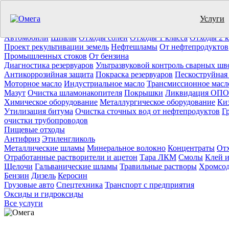
Услуги
Утилизация отходов (19)
Очистка ёмкостей (11)
Демонтаж резер
Отработанное масло
Промышленные отходы
Нефтепродукты
Т
Автомобили
Шпалы
Отходы солей
Отходы 1 класса
Отходы 2 к
Проект рекультивации земель
Нефтешламы
От нефтепродуктов
Промышленных стоков
От бензина
Диагностика резервуаров
Ультразвуковой контроль сварных шв
Антикоррозийная защита
Покраска резервуаров
Пескоструйная
Моторное масло
Индустриальное масло
Трансмиссионное масл
Мазут
Очистка шламонакопителя
Покрышки
Ликвидация ОПО
Химическое оборудование
Металлургическое оборудование
Ки
Утилизация битума
Очистка сточных вод от нефтепродуктов
Г
очистки трубопроводов
Пищевые отходы
Антифриз
Этиленгликоль
Металлические шламы
Минеральное волокно
Концентраты
Отх
Отработанные растворители и ацетон
Тара ЛКМ
Смолы
Клей и
Щелочи
Гальванические шламы
Травильные растворы
Хромсод
Бензин
Дизель
Керосин
Грузовые авто
Спецтехника
Транспорт с предприятия
Оксиды и гидроксиды
Все услуги