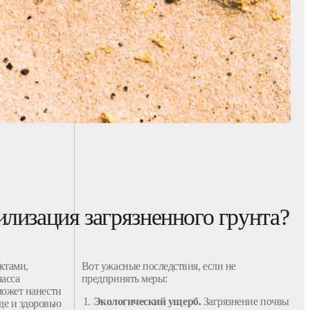
илизация загрязненного грунта?
ктами
,
Вот ужасные последствия, если не
ласса
предпринять меры:
 может нанести
Экологический ущерб.
Загрязнение
почвы
де и здоровью