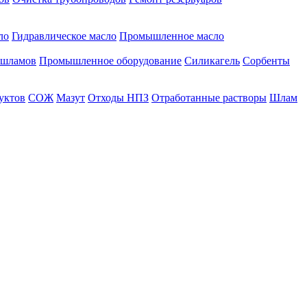
ло
Гидравлическое масло
Промышленное масло
 шламов
Промышленное оборудование
Силикагель
Сорбенты
уктов
СОЖ
Мазут
Отходы НПЗ
Отработанные растворы
Шлам