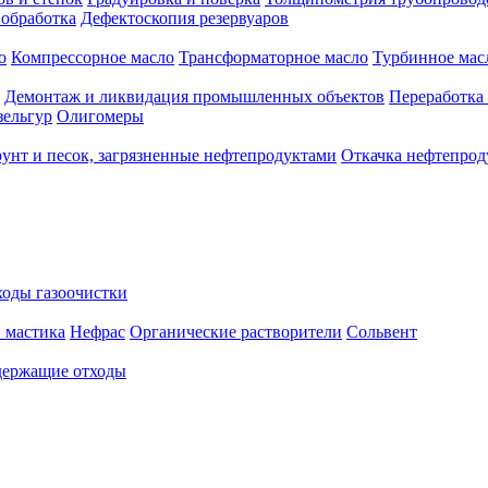
 обработка
Дефектоскопия резервуаров
о
Компрессорное масло
Трансформаторное масло
Турбинное мас
Демонтаж и ликвидация промышленных объектов
Переработка
зельгур
Олигомеры
рунт и песок, загрязненные нефтепродуктами
Откачка нефтепрод
оды газоочистки
 мастика
Нефрас
Органические растворители
Сольвент
ержащие отходы