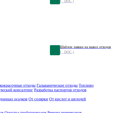
( . DOC )
Шаблон заявки на вывоз отходов
( . DOC )
кокрасочные отходы
Гальванические отходы
Топливо
ческий консалтинг
Разработка паспортов отходов
донных осадков
От солярки
От кислот и щелочей
ов
Очистка трубопроводов
Ремонт резервуаров