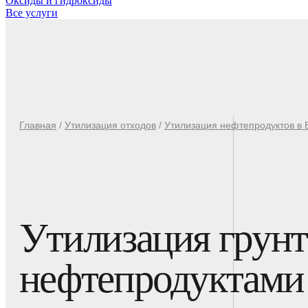
Оксиды и гидроксиды
Все услуги
Главная
/
Утилизация отходов
/
Утилизация нефтепродуктов в
Утилизация грунта
нефтепродуктами