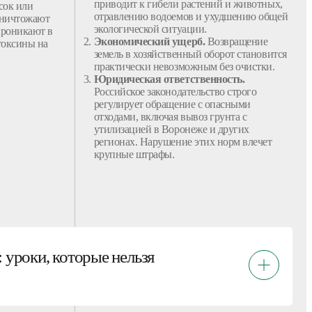
приводит к гибели растений и животных,
сок
или
отравлению водоемов и ухудшению общей
уничтожают
экологической ситуации.
 проникают в
Экономический ущерб.
Возвращение
токсины на
земель
в хозяйственный оборот становится
практически невозможным без
очистки
.
Юридическая ответственность.
Российское законодательство строго
регулирует обращение
с
опасными
отходами
, включая
вывоз
грунта
с
утилизацией
в Воронеже
и других
регионах. Нарушение этих норм влечет
крупные штрафы.
 уроки, которые нельзя