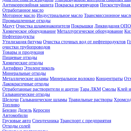
Антикоррозийная защита
Покраска резервуаров
Пескоструйная
Отработанное масло
Моторное масло
Индустриальное масло
Трансмиссионное масл
Промышленные отходы
Мазут
Очистка шламонакопителя
Покрышки
Ликвидация ОПО
Химическое оборудование
Металлургическое оборудование
Ки
Нефтепродукты
Утилизация битума
Очистка сточных вод от нефтепродуктов
Г
очистки трубопроводов
Товары и продукция
Пищевые отходы
Химические отходы
Антифриз
Этиленгликоль
Минеральные отходы
Металлические шламы
Минеральное волокно
Концентраты
Отх
Лакокрасочные отходы
Отработанные растворители и ацетон
Тара ЛКМ
Смолы
Клей и
Гальванические отходы
Щелочи
Гальванические шламы
Травильные растворы
Хромсод
Топливо
Бензин
Дизель
Керосин
Автомобили
Грузовые авто
Спецтехника
Транспорт с предприятия
Отходы солей