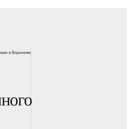
тами в Воронеже
нного