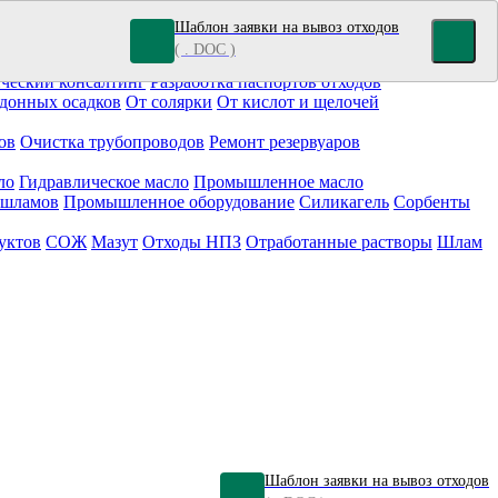
Шаблон заявки на вывоз отходов
( . DOC )
кокрасочные отходы
Гальванические отходы
Топливо
ческий консалтинг
Разработка паспортов отходов
донных осадков
От солярки
От кислот и щелочей
ов
Очистка трубопроводов
Ремонт резервуаров
ло
Гидравлическое масло
Промышленное масло
 шламов
Промышленное оборудование
Силикагель
Сорбенты
уктов
СОЖ
Мазут
Отходы НПЗ
Отработанные растворы
Шлам
Шаблон заявки на вывоз отходов