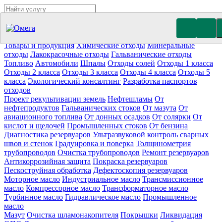
Утилизация отходов (19)
Очистка ёмкостей (11)
Демонтаж
резервуаров (10)
Отработанное масло
Промышленные отходы
Нефтепродукты
Товары и продукция
Химические отходы
Минеральные
отходы
Лакокрасочные отходы
Гальванические отходы
Топливо
Автомобили
Шпалы
Отходы солей
Отходы 1 класса
Отходы 2 класса
Отходы 3 класса
Отходы 4 класса
Отходы 5
класса
Экологический консалтинг
Разработка паспортов
отходов
Проект рекультивации земель
Нефтешламы
От
нефтепродуктов
Гальванических стоков
От мазута
От
авиационного топлива
От донных осадков
От солярки
От
кислот и щелочей
Промышленных стоков
От бензина
Диагностика резервуаров
Ультразвуковой контроль сварных
швов и стенок
Градуировка и поверка
Толщинометрия
трубопроводов
Очистка трубопроводов
Ремонт резервуаров
Антикоррозийная защита
Покраска резервуаров
Пескоструйная обработка
Дефектоскопия резервуаров
Моторное масло
Индустриальное масло
Трансмиссионное
масло
Компрессорное масло
Трансформаторное масло
Турбинное масло
Гидравлическое масло
Промышленное
масло
Мазут
Очистка шламонакопителя
Покрышки
Ликвидация