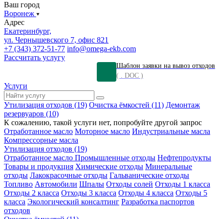
Ваш город
Воронеж
Адрес
Екатеринбург,
ул. Чернышевского 7, офис 821
+7 (343) 372-51-77
info@omega-ekb.com
Рассчитать услугу
Шаблон заявки на вывоз отходов
( . DOC )
Услуги
Утилизация отходов (19)
Очистка ёмкостей (11)
Демонтаж
резервуаров (10)
К сожалению, такой услуги нет, попробуйте другой запрос
Отработанное масло
Моторное масло
Индустриальные масла
Компрессорные масла
Утилизация отходов (19)
Отработанное масло
Промышленные отходы
Нефтепродукты
Товары и продукция
Химические отходы
Минеральные
отходы
Лакокрасочные отходы
Гальванические отходы
Топливо
Автомобили
Шпалы
Отходы солей
Отходы 1 класса
Отходы 2 класса
Отходы 3 класса
Отходы 4 класса
Отходы 5
класса
Экологический консалтинг
Разработка паспортов
отходов