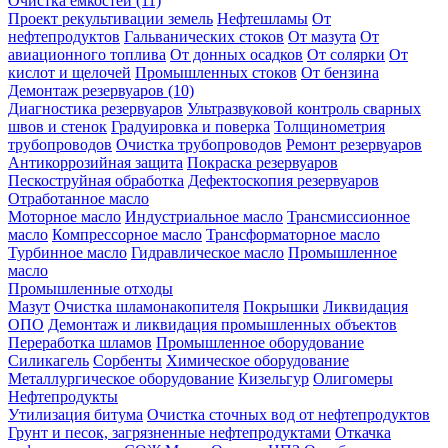
Очистка ёмкостей (11)
Проект рекультивации земель
Нефтешламы
От
нефтепродуктов
Гальванических стоков
От мазута
От
авиационного топлива
От донных осадков
От солярки
От
кислот и щелочей
Промышленных стоков
От бензина
Демонтаж резервуаров (10)
Диагностика резервуаров
Ультразвуковой контроль сварных
швов и стенок
Градуировка и поверка
Толщинометрия
трубопроводов
Очистка трубопроводов
Ремонт резервуаров
Антикоррозийная защита
Покраска резервуаров
Пескоструйная обработка
Дефектоскопия резервуаров
Отработанное масло
Моторное масло
Индустриальное масло
Трансмиссионное
масло
Компрессорное масло
Трансформаторное масло
Турбинное масло
Гидравлическое масло
Промышленное
масло
Промышленные отходы
Мазут
Очистка шламонакопителя
Покрышки
Ликвидация
ОПО
Демонтаж и ликвидация промышленных объектов
Переработка шламов
Промышленное оборудование
Силикагель
Сорбенты
Химическое оборудование
Металлургическое оборудование
Кизельгур
Олигомеры
Нефтепродукты
Утилизация битума
Очистка сточных вод от нефтепродуктов
Грунт и песок, загрязненные нефтепродуктами
Откачка