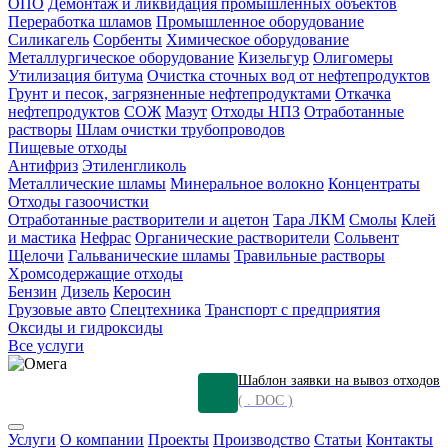
ОПО
Демонтаж и ликвидация промышленных объектов
Переработка шламов
Промышленное оборудование
Силикагель
Сорбенты
Химическое оборудование
Металлургическое оборудование
Кизельгур
Олигомеры
Утилизация битума
Очистка сточных вод от нефтепродуктов
Грунт и песок, загрязненные нефтепродуктами
Откачка
нефтепродуктов
СОЖ
Мазут
Отходы НПЗ
Отработанные
растворы
Шлам очистки трубопроводов
Пищевые отходы
Антифриз
Этиленгликоль
Металлические шламы
Минеральное волокно
Концентраты
Отходы газоочистки
Отработанные растворители и ацетон
Тара ЛКМ
Смолы
Клей
и мастика
Нефрас
Органические растворители
Сольвент
Щелочи
Гальванические шламы
Травильные растворы
Хромсодержащие отходы
Бензин
Дизель
Керосин
Грузовые авто
Спецтехника
Транспорт с предприятия
Оксиды и гидроксиды
Все услуги
Шаблон заявки на вывоз отходов
( . DOC )
Услуги
О компании
Проекты
Производство
Статьи
Контакты