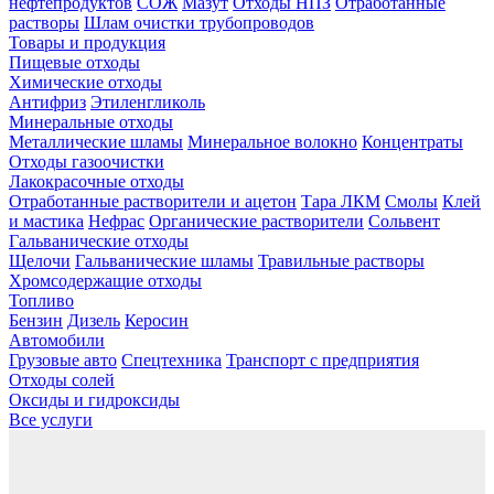
нефтепродуктов
СОЖ
Мазут
Отходы НПЗ
Отработанные
растворы
Шлам очистки трубопроводов
Товары и продукция
Пищевые отходы
Химические отходы
Антифриз
Этиленгликоль
Минеральные отходы
Металлические шламы
Минеральное волокно
Концентраты
Отходы газоочистки
Лакокрасочные отходы
Отработанные растворители и ацетон
Тара ЛКМ
Смолы
Клей
и мастика
Нефрас
Органические растворители
Сольвент
Гальванические отходы
Щелочи
Гальванические шламы
Травильные растворы
Хромсодержащие отходы
Топливо
Бензин
Дизель
Керосин
Автомобили
Грузовые авто
Спецтехника
Транспорт с предприятия
Отходы солей
Оксиды и гидроксиды
Все услуги